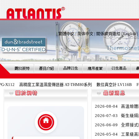
|
繁體中文
|
简体中文
|
關係網頁連結
|
English
|
112
高精度工業溫濕度傳送器 AT-THM80系列
數位真空計 LV116B
Fe
2026-08-04
高溫熔體壓
2026-07-03
衛生級隔膜
2026-06-09
全焊接式隔
2026-05-04
工業級高