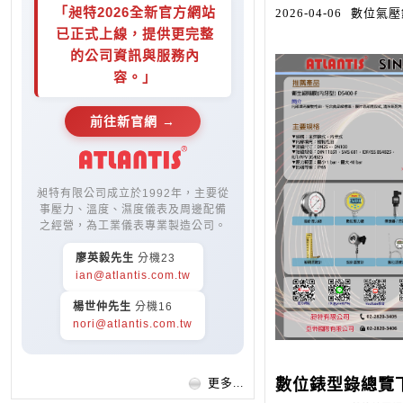
「昶特2026全新官方網站
2026-04-06
數位氣壓錶 
已正式上線，提供更完整
的公司資訊與服務內
容。」
前往新官網 →
昶特有限公司成立於1992年，主要從
事壓力、溫度、濕度儀表及周邊配備
之經營，為工業儀表專業製造公司。
廖英毅先生
分機23
ian@atlantis.com.tw
楊世仲先生
分機16
nori@atlantis.com.tw
數位錶型錄總覽
更多...