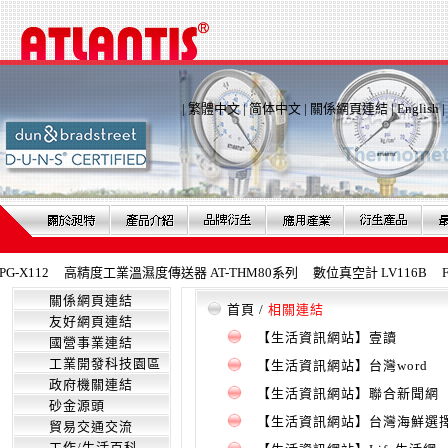
|
繁體中文
|
简体中文
|
關係網頁連結
|
English
|
X112
高精度工業溫濕度傳送器 AT-THM80系列
數位真空計 LV116B
Fe
關係網頁連結
首頁
/
相關連結
友好網頁連結
【生活資訊網站】壹讀
國營事業連結
工業開發科技園區
【生活資訊網站】台灣word
政府機關連結
【生活資訊網站】聯合新聞網
砂金源頭
【生活資訊網站】台灣海鮮選
貿易交通交流
工作/生活百科