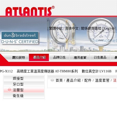
|
繁體中文
|
简体中文
|
關係網頁連結
|
English
|
X112
高精度工業溫濕度傳送器 AT-THM80系列
數位真空計 LV116B
Fe
焊接型
首頁
/
產品介紹
/
配件
/
溫度套管
/
法
牙口型
法蘭型
衛生級