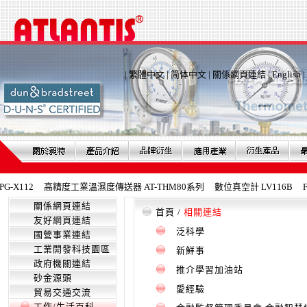
|
繁體中文
|
简体中文
|
關係網頁連結
|
English
|
X112
高精度工業溫濕度傳送器 AT-THM80系列
數位真空計 LV116B
Fe
關係網頁連結
首頁
/
相關連結
友好網頁連結
泛科學
國營事業連結
工業開發科技園區
新鮮事
政府機關連結
推介學習加油站
砂金源頭
愛經驗
貿易交通交流
工作/生活百科