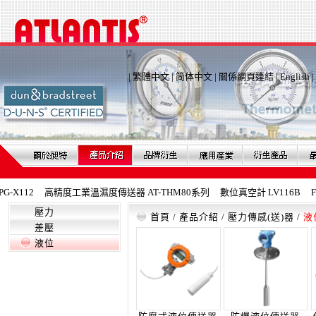
|
繁體中文
|
简体中文
|
關係網頁連結
|
English
|
X112
高精度工業溫濕度傳送器 AT-THM80系列
數位真空計 LV116B
Fe
壓力
首頁
/
產品介紹
/
壓力傳感(送)器
/
液
差壓
液位