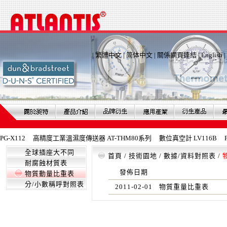
|
繁體中文
|
简体中文
|
關係網頁連結
|
English
|
X112
高精度工業溫濕度傳送器 AT-THM80系列
數位真空計 LV116B
Fe
全球插座大不同
首頁
/
技術園地
/
數據/資料對照表
/
耐腐蝕材質表
發佈日期
物質動量比重表
分/小數稱呼對照表
2011-02-01
物質重量比重表