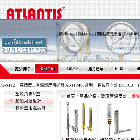
|
繁體中文
|
简体中文
|
關係網頁連結
|
English
|
X112
高精度工業溫濕度傳送器 AT-THM80系列
數位真空計 LV116B
Fe
塑殼角板V型
首頁
/
產品介紹
/
玻璃管溫度計
/
船舶
船舶用溫度計
殺菌釜用溫度計