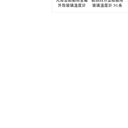
丸筒型船舶用金屬
鋁殼四方型船舶用
外殼玻璃溫度計
玻璃溫度計 SG系
RG系...
列