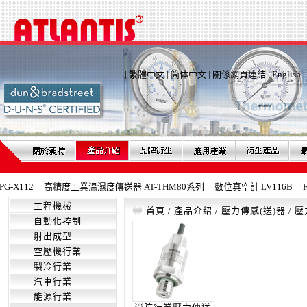
|
繁體中文
|
简体中文
|
關係網頁連結
|
English
|
X112
高精度工業溫濕度傳送器 AT-THM80系列
數位真空計 LV116B
F
工程機械
首頁
/
產品介紹
/
壓力傳感(送)器
/
壓
自動化控制
射出成型
空壓機行業
製冷行業
汽車行業
能源行業