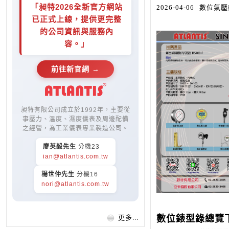
「昶特2026全新官方網站
2026-04-06
數位氣壓錶 
已正式上線，提供更完整
的公司資訊與服務內
容。」
前往新官網 →
昶特有限公司成立於1992年，主要從
事壓力、溫度、濕度儀表及周邊配備
之經營，為工業儀表專業製造公司。
廖英毅先生
分機23
ian@atlantis.com.tw
楊世仲先生
分機16
nori@atlantis.com.tw
數位錶型錄總覽
更多...