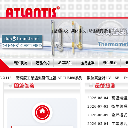
|
繁體中文
|
简体中文
|
關係網頁連結
|
English
|
112
高精度工業溫濕度傳送器 AT-THM80系列
數位真空計 LV116B
Fer
2026-08-04
高溫熔體壓
2026-07-03
衛生級隔膜
2026-06-09
全焊接式隔
2026-05-04
工業級高