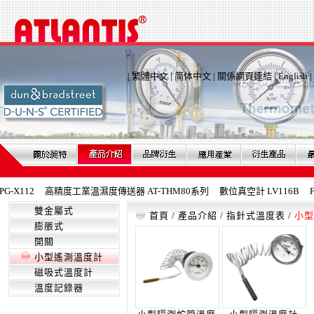
|
繁體中文
|
简体中文
|
關係網頁連結
|
English
|
X112
高精度工業溫濕度傳送器 AT-THM80系列
數位真空計 LV116B
Fe
雙金屬式
首頁
/
產品介紹
/
指針式溫度表
/
小型
膨脹式
開關
小型遙測溫度計
磁吸式溫度計
溫度記錄器