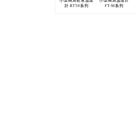
小型隔測蛇管溫度
小型隔測溫度計
計 RT50系列
FT-M系列