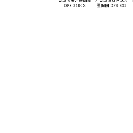
盲型防爆差壓開關
方盲型波紋管式差
DPS-2100X
壓開關 DPS-S32