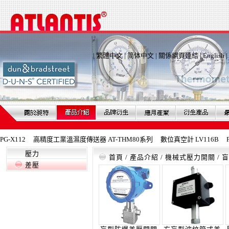
|
繁體中文
|
简体中文
|
關係網頁連結
|
English
|
X112
高精度工業溫濕度傳送器 AT-THM80系列
數位真空計 LV116B
Fe
壓力
首頁
/
產品介紹
/
機械式壓力開關
/
盲
差壓