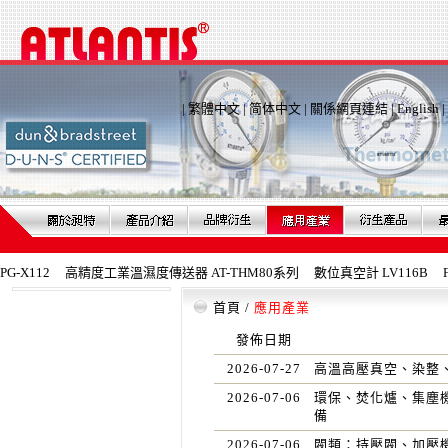
|
繁體中文
|
简体中文
|
關係網頁連結
|
English
|
X112
高精度工業溫濕度傳送器 AT-THM80系列
數位真空計 LV116B
Fe
首頁
/
應用產業
發佈日期
2026-07-27
高溫高壓真空、染整、
2026-07-06
環保、焚化爐、集塵
備
2026-07-06
閥類：持壓閥、加壓